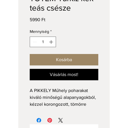
teás csésze
Ár
5990 Ft
Mennyiség
*
Kosárba
Vásárlás most!
A PIKKELY Műhely poharakat
kiváló minőségű alapanyagokból,
kézzel korongozott, tömörre
égetett agyagból, mázas felülettel
készítjük.
A letisztult TOTEM készlet