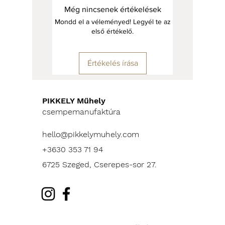
minden tagja egy jó társ a zajos
Még nincsenek értékelések
hétköznapokban. Legyen szó
Mondd el a véleményed! Legyél te az
reggeli kávédról, vagy az esti
első értékelő.
teáról.
Értékelés írása
Űrtartalom: 300 ml
Szélesség: 90 mm
Magasság: 85 mm
PIKKELY Műhely
csempemanufaktúra
Minden termékünk
mosogatógépben tisztítható, és
hello@pikkelymuhely.com
mikrohullámú sütőben is
+3630 353 71 94
használható.
6725 Szeged, Cserepes-sor 27.
*Áraink bruttó árak.