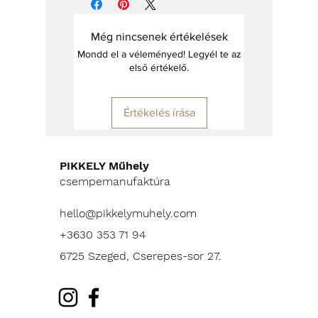
készítjük.
A letisztult TOTEM készlet
Még nincsenek értékelések
minden tagja egy jó társ a zajos
Mondd el a véleményed! Legyél te az
hétköznapokban. Legyen szó
első értékelő.
reggeli rohanásról, egy gyors
ebédről, vagy egy hétvégi
Értékelés írása
kertpartiról.
Űrtartalom: 500-650 ml
PIKKELY Műhely
Szélesség: 140 mm
csempemanufaktúra
Magasság: 60-70 mm
hello@pikkelymuhely.com
Minden termékünk
+3630 353 71 94
mosogatógépben tisztítható, és
mikrohullámú sütőben is
6725 Szeged, Cserepes-sor 27.
használható.
*Áraink bruttó árak.