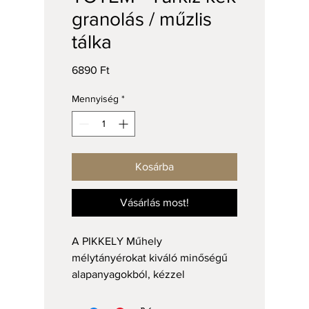
granolás / műzlis
tálka
Ár
6890 Ft
Mennyiség
*
Kosárba
Vásárlás most!
A PIKKELY Műhely
mélytányérokat kiváló minőségű
alapanyagokból, kézzel
korongozott, tömörre égett
agyagból, mázas felülettel