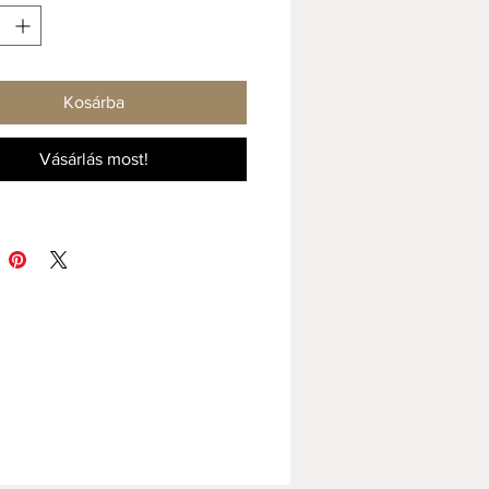
, de mégis feszes vonalú
észletünk mélytárnyérja jó társ
 hétköznapokban. Legyen szó a
Kosárba
naapindító salátahegyről, a déli
 forró húslevesről, vagy egy
Vásárlás most!
tikus carbonara-ról.
tálba minden belefér.
rtalom: 600 ml
esség: 180 mm
sság: 65 mm
 termékünk mosogatógépben
ható, és mikrohullámú sütőben is
ható.