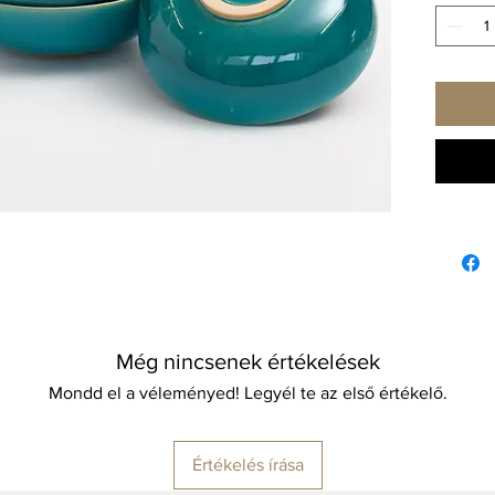
A finom
TOTEM k
a zajos
reggeli 
gőzőlgő
fantasz
Ebbe a 
Űrta
Szél
Maga
Minden
Még nincsenek értékelések
tisztít
használ
Mondd el a véleményed! Legyél te az első értékelő.
Értékelés írása