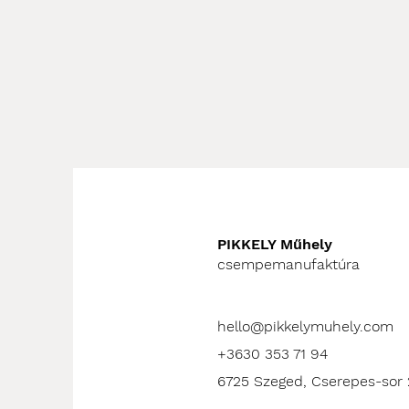
PIKKELY Műhely
csempemanufaktúra
hello@pikkelymuhely.com
+3630 353 71 94
6725 Szeged, Cserepes-sor 