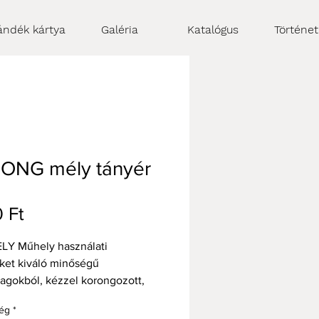
ándék kártya
Galéria
Katalógus
Történe
ONG mély tányér
Ár
 Ft
LY Műhely használati
ket kiváló minőségű
agokból, kézzel korongozott,
 égetett agyagból, mázas
ég
*
el készítjük.