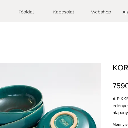
Főoldal
Kapcsolat
Webshop
Aj
KOR
7590
A PIKKE
edénye
alapany
tömörre
Mennyis
felülett