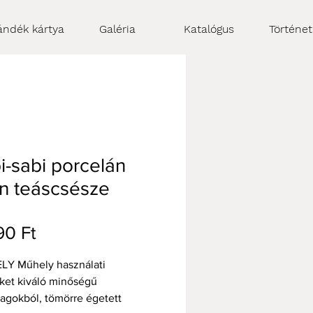
ándék kártya
Galéria
Katalógus
Történe
-sabi porcelán
n teáscsésze
Ár
90 Ft
LY Műhely használati
ket kiváló minőségű
agokból, tömörre égetett