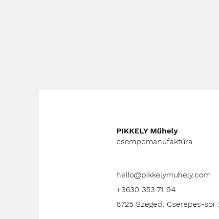
PIKKELY Műhely
csempemanufaktúra
hello@pikkelymuhely.com
+3630 353 71 94
6725 Szeged, Cserepes-sor 