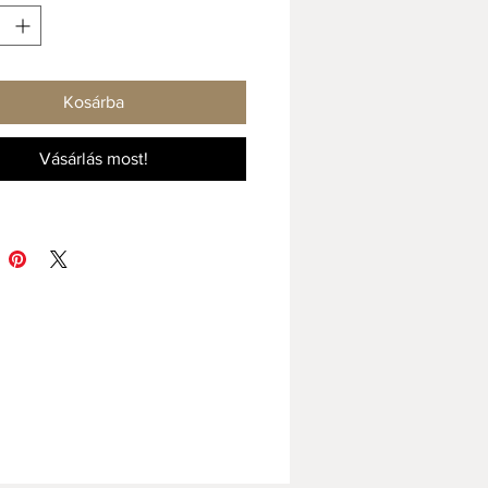
ítője egy álom
fürdőszoba enteriőrjének.
ékeinket tömörre égetjük, ezért
Kosárba
érre is alkalmazhatóak.
Vásárlás most!
8mm-es anyagvastagsággal
elkeznek.
üntetett árunk egy darab
pére értendő!