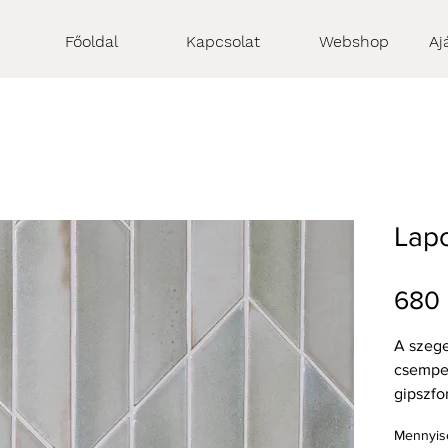
Főoldal
Kapcsolat
Webshop
Aj
Lapo
680 
A szeg
csempe
gipszfo
Lapos t
Mennyis
rakásmi