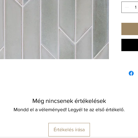
kiegész
konyha/
Term
kült
Fix 
rend
Felt
csem
Még nincsenek értékelések
Mondd el a véleményed! Legyél te az első értékelő.
Értékelés írása