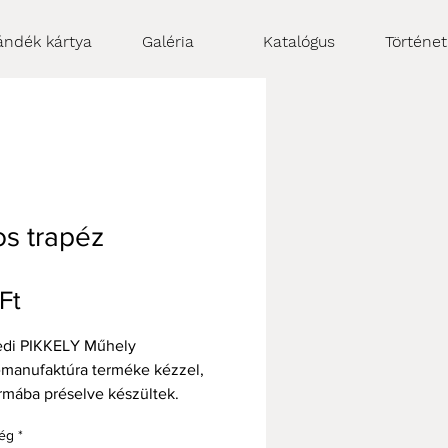
ándék kártya
Galéria
Katalógus
Történe
s trapéz
Ár
Ft
edi PIKKELY Műhely
manufaktúra terméke kézzel,
rmába préselve készültek.
rapéz csempénk az izgalmas
ég
*
nta variációival elegáns