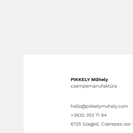
PIKKELY Műhely
csempemanufaktúra
hello@pikkelymuhely.com
+3630 353 71 94
6725 Szeged, Cserepes-sor 